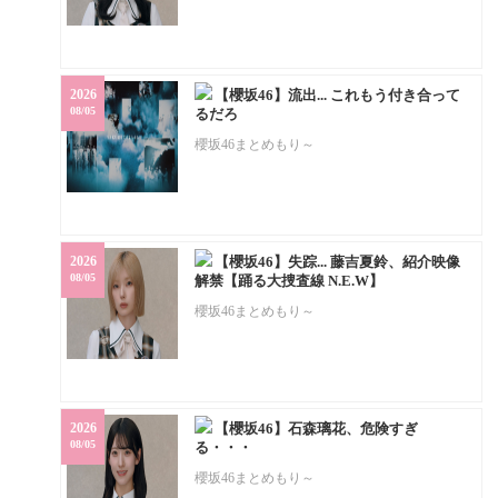
2026
【櫻坂46】流出... これもう付き合って
08/05
るだろ
櫻坂46まとめもり～
2026
【櫻坂46】失踪... 藤吉夏鈴、紹介映像
08/05
解禁【踊る大捜査線 N.E.W】
櫻坂46まとめもり～
2026
【櫻坂46】石森璃花、危険すぎ
08/05
る・・・
櫻坂46まとめもり～