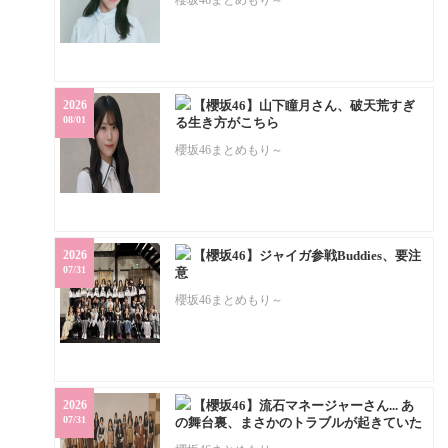
櫻坂46まとめもり～
2026
【櫻坂46】山下瞳月さん、破天荒すぎ
08/01
る生き方がこちら
櫻坂46まとめもり～
2026
【櫻坂46】ジャイガ参戦Buddies、要注
07/31
意
櫻坂46まとめもり～
2026
【櫻坂46】流石マネージャーさん... あ
07/31
の舞台裏、まさかのトラブルが起きていた