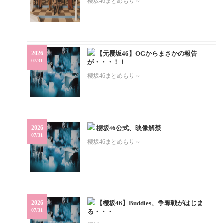
櫻坂46まとめもり～
2026
【元櫻坂46】OGからまさかの報告
07/31
が・・・！！
櫻坂46まとめもり～
2026
櫻坂46公式、映像解禁
07/31
櫻坂46まとめもり～
2026
【櫻坂46】Buddies、争奪戦がはじま
07/31
る・・・