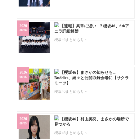
2026
【速報】異常に遅い...？櫻坂46、6thア
08/06
ニラ詳細解禁
櫻坂46まとめもり～
2026
【櫻坂46】まさかの知らせも...
08/06
Buddies、続々と公開収録会場に【サクラ
ミーツ】
櫻坂46まとめもり～
2026
【櫻坂46】村山美羽、まさかの場所で
08/05
見つかる
櫻坂46まとめもり～