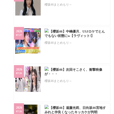
櫻坂46まとめもり～
2026
【櫻坂46】中嶋優月、USJロケでとん
07/27
でもない状態にw【ラヴィット!】
櫻坂46まとめもり～
2026
【櫻坂46】次回そこさく、衝撃映像
07/26
が・・・
櫻坂46まとめもり～
2026
【櫻坂46】遠藤光莉、日向坂46宮地す
07/26
みれと仲良くなったキッカケが判明