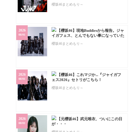
櫻坂46まとめもり～
2026
【櫻坂46】現地Buddiesから報告。ジャ
08/01
イガフェス、とんでもない事になっていた
櫻坂46まとめもり～
2026
【櫻坂46】これマジか...『ジャイガフ
08/01
ェス2026』セトリがこちら！
櫻坂46まとめもり～
2026
【元櫻坂46】武元唯衣、ついにこの日
08/01
が・・・