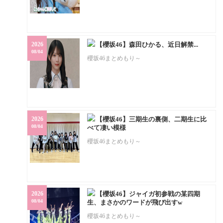
2026
【櫻坂46】森田ひかる、近日解禁...
08/04
櫻坂46まとめもり～
2026
【櫻坂46】三期生の裏側、二期生に比
08/04
べて凄い模様
櫻坂46まとめもり～
2026
【櫻坂46】ジャイガ初参戦の某四期
08/04
生、まさかのワードが飛び出すw
櫻坂46まとめもり～