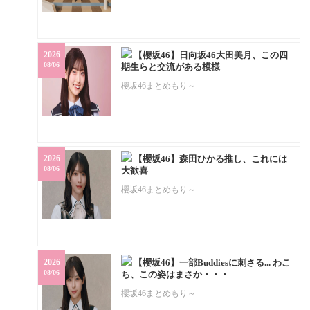
2026
【櫻坂46】日向坂46大田美月、この四
08/06
期生らと交流がある模様
櫻坂46まとめもり～
2026
【櫻坂46】森田ひかる推し、これには
08/06
大歓喜
櫻坂46まとめもり～
2026
【櫻坂46】一部Buddiesに刺さる... わこ
08/06
ち、この姿はまさか・・・
櫻坂46まとめもり～