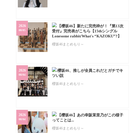
2026
【櫻坂46】新たに完売枠が！『第13次
08/05
受付』完売表がこちら【15thシングル
Lonesome rabbit/What's “KAZOKU”?】
櫻坂46まとめもり～
2026
櫻坂46、推しが全員これだとガチでキ
08/04
ツい説
櫻坂46まとめもり～
2026
【櫻坂46】あの幸阪茉里乃がこの様子
08/04
ってことは...
櫻坂46まとめもり～