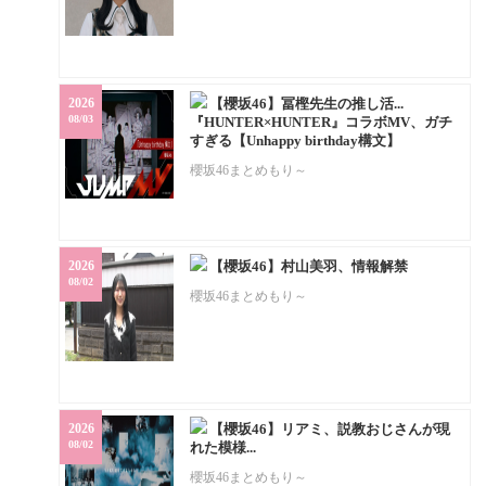
2026
【櫻坂46】冨樫先生の推し活...
08/03
『HUNTER×HUNTER』コラボMV、ガチ
すぎる【Unhappy birthday構文】
櫻坂46まとめもり～
2026
【櫻坂46】村山美羽、情報解禁
08/02
櫻坂46まとめもり～
2026
【櫻坂46】リアミ、説教おじさんが現
08/02
れた模様...
櫻坂46まとめもり～