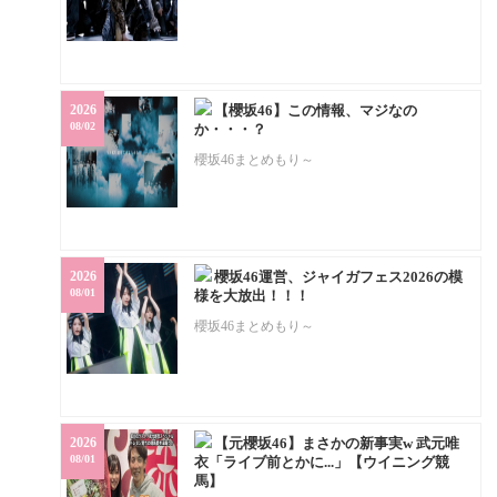
2026
【櫻坂46】この情報、マジなの
08/02
か・・・？
櫻坂46まとめもり～
2026
櫻坂46運営、ジャイガフェス2026の模
08/01
様を大放出！！！
櫻坂46まとめもり～
2026
【元櫻坂46】まさかの新事実w 武元唯
08/01
衣「ライブ前とかに...」【ウイニング競
馬】