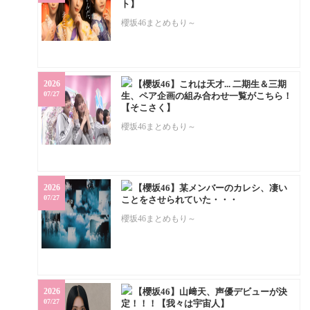
ト】
櫻坂46まとめもり～
2026
【櫻坂46】これは天才... 二期生＆三期
07/27
生、ペア企画の組み合わせ一覧がこちら！
【そこさく】
櫻坂46まとめもり～
2026
【櫻坂46】某メンバーのカレシ、凄い
07/27
ことをさせられていた・・・
櫻坂46まとめもり～
2026
【櫻坂46】山﨑天、声優デビューが決
07/27
定！！！【我々は宇宙人】