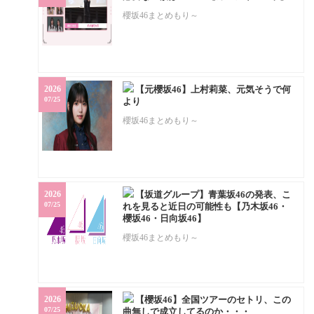
櫻坂46まとめもり～
2026
【元櫻坂46】上村莉菜、元気そうで何
07/25
より
櫻坂46まとめもり～
2026
【坂道グループ】青葉坂46の発表、こ
07/25
れを見ると近日の可能性も【乃木坂46・
櫻坂46・日向坂46】
櫻坂46まとめもり～
2026
【櫻坂46】全国ツアーのセトリ、この
07/25
曲無しで成立してるのか・・・