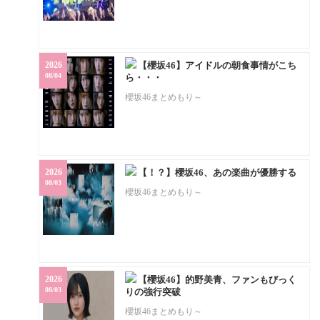
2026
【櫻坂46】アイドルの朝食事情がこち
08/04
ら・・・
櫻坂46まとめもり～
2026
【！？】櫻坂46、あの楽曲が優勝する
08/03
櫻坂46まとめもり～
2026
【櫻坂46】的野美青、ファンもびっく
08/03
りの強行突破
櫻坂46まとめもり～