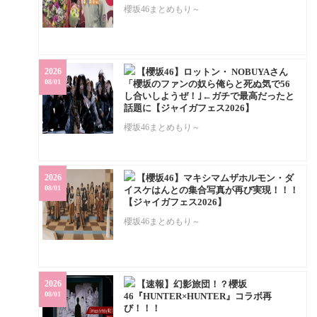
櫻坂46まとめもり～
2026
【櫻坂46】ロットン・ NOBUYAさん
08/01
「櫻坂のファンの奴ら俺らと死ぬ気で56
し合いしようぜ！｣←ガチで最高だったと
話題に【ジャイガフェス2026】
櫻坂46まとめもり～
2026
【櫻坂46】マキシマムザホルモン・ダ
08/01
イスケはんとの集合写真が再び実現！！！
【ジャイガフェス2026】
櫻坂46まとめもり～
2026
【速報】幻影旅団！？櫻坂
08/01
46『HUNTER×HUNTER』コラボ再
び！！！