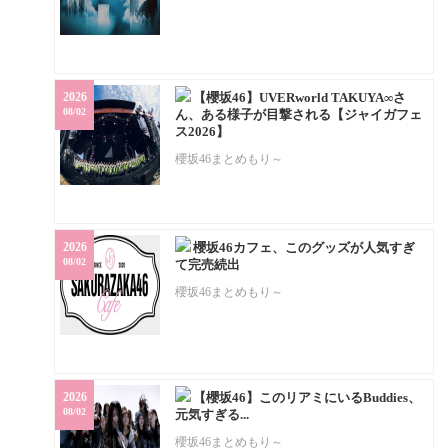
2026
【櫻坂46】UVERworld TAKUYA∞さ
08/02
ん、ある様子が目撃される【ジャイガフェ
ス2026】
櫻坂46まとめもり～
2026
櫻坂46カフェ、このグッズが人気すぎ
08/02
て完売続出
櫻坂46まとめもり～
2026
【櫻坂46】このリアミにいるBuddies、
08/02
元気すぎる...
櫻坂46まとめもり～