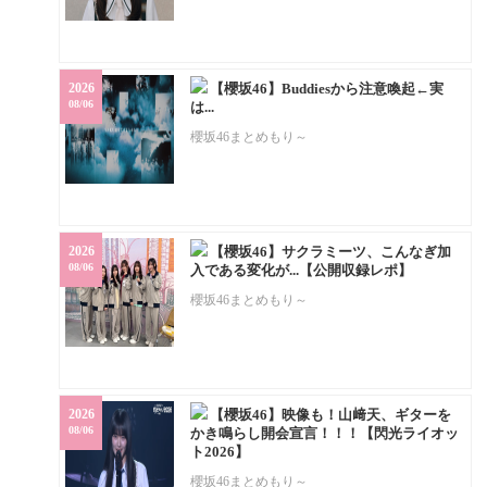
2026
【櫻坂46】Buddiesから注意喚起←実
08/06
は...
櫻坂46まとめもり～
2026
【櫻坂46】サクラミーツ、こんなぎ加
08/06
入である変化が...【公開収録レポ】
櫻坂46まとめもり～
2026
【櫻坂46】映像も！山﨑天、ギターを
08/06
かき鳴らし開会宣言！！！【閃光ライオッ
ト2026】
櫻坂46まとめもり～