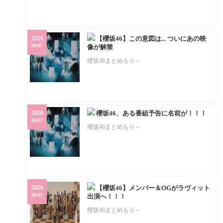
2026
【櫻坂46】この意図は... ついにあの映
08/07
像が解禁
櫻坂46まとめもり～
2026
櫻坂46、ある番組予告に名前が！！！
08/07
櫻坂46まとめもり～
2026
【櫻坂46】メンバー＆OGがラヴィット
08/07
出演へ！！！
櫻坂46まとめもり～