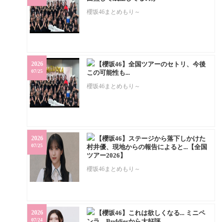
櫻坂46まとめもり～
2026
【櫻坂46】全国ツアーのセトリ、今後
07/25
この可能性も...
櫻坂46まとめもり～
2026
【櫻坂46】ステージから落下しかけた
07/25
村井優、現地からの報告によると...【全国
ツアー2026】
櫻坂46まとめもり～
2026
【櫻坂46】これは欲しくなる... ミニペ
07/24
ンラ、Buddiesから大好評