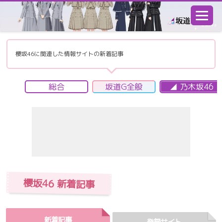
坂道あっぷ
櫻坂46に関連した情報サイトの新着記事
総合
坂道G全般
◢ 乃木坂46
櫻坂46 新着記事
新着記事