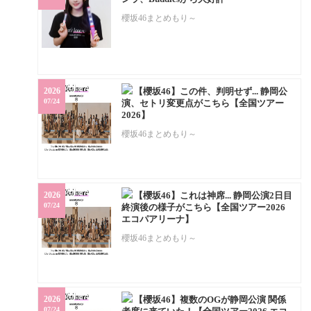
櫻坂46まとめもり～
2026
【櫻坂46】この件、判明せず... 静岡公
07/24
演、セトリ変更点がこちら【全国ツアー
2026】
櫻坂46まとめもり～
2026
【櫻坂46】これは神席... 静岡公演2日目
07/24
終演後の様子がこちら【全国ツアー2026
エコパアリーナ】
櫻坂46まとめもり～
2026
【櫻坂46】複数のOGが静岡公演 関係
07/24